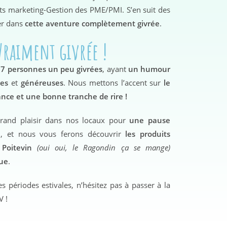
s marketing-Gestion des PME/PMI. S’en suit des
cer dans
cette aventure complètement givrée
.
Vraiment givrée !
e
7 personnes
un peu givrées
, ayant
un humour
les
et
généreuses
. Nous mettons l’accent sur
le
lance et une bonne tranche de rire !
grand plaisir dans nos locaux pour
une pause
e
, et nous vous ferons découvrir
les produits
 Poitevin
(oui oui, le Ragondin ça se mange)
que
.
s périodes estivales, n’hésitez pas à passer à la
V !