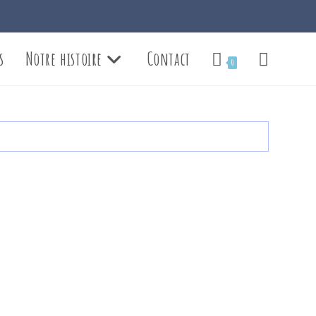
s
Notre histoire
Contact
Toggle
0
website
search