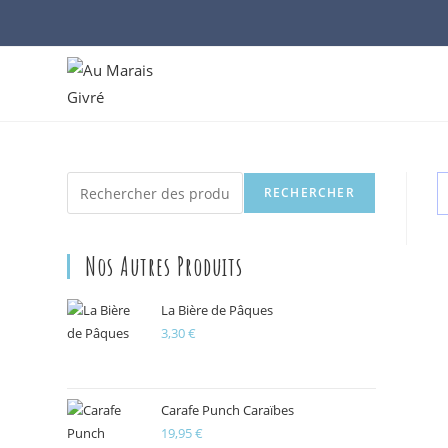
Skip
to
content
Rechercher
RECHERCHER
Nos Autres Produits
La Bière de Pâques
3,30
€
Carafe Punch Caraïbes
19,95
€