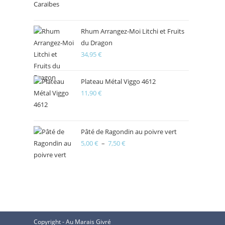
Rhum Arrangez-Moi Litchi et Fruits
du Dragon
34,95
€
Plateau Métal Viggo 4612
11,90
€
Pâté de Ragondin au poivre vert
5,00
€
–
7,50
€
Plage
de
prix :
5,00 €
à
7,50 €
Copyright - Au Marais Givré