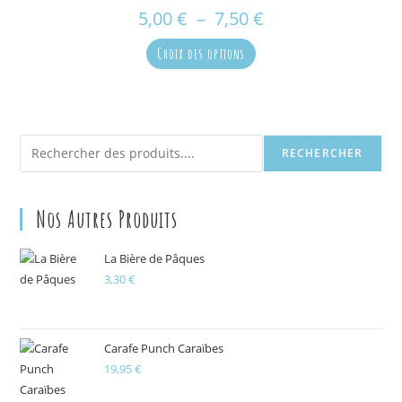
page
5,00
€
–
7,50
€
Plage
du
de
produit
prix :
Ce
5,00 €
Choix des options
produit
à
a
7,50 €
plusieurs
variations.
Les
options
peuvent
être
Rechercher
RECHERCHER
choisies
sur
la
page
du
Nos Autres Produits
produit
La Bière de Pâques
3,30
€
Carafe Punch Caraïbes
19,95
€