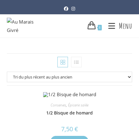
Skip
to
content
Menu
0
Conserves
,
Épicerie salée
1/2 Bisque de homard
7,50
€