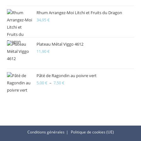
Rhum Arrangez-Moi Litchi et Fruits du Dragon
34,95
€
Plateau Métal Viggo 4612
11,90
€
Pâté de Ragondin au poivre vert
5,00
€
–
7,50
€
Plage
de
prix :
5,00 €
à
7,50 €
Conditions générales
Politique de cookies (UE)