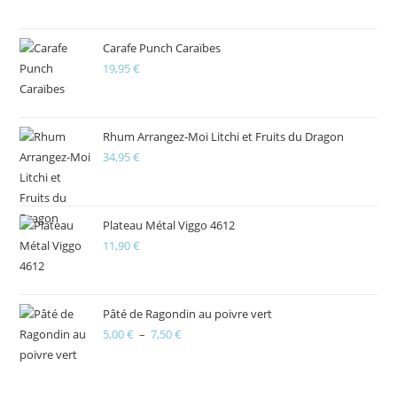
Carafe Punch Caraïbes
19,95
€
Rhum Arrangez-Moi Litchi et Fruits du Dragon
34,95
€
Plateau Métal Viggo 4612
11,90
€
Pâté de Ragondin au poivre vert
5,00
€
–
7,50
€
Plage
de
prix :