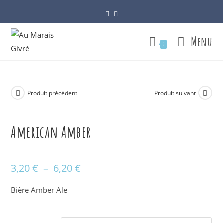
Skip
to
content
Menu
0
Produit précédent
Produit suivant
American Amber
3,20
€
–
6,20
€
Plage
de
prix :
3,20 €
Bière Amber Ale
à
6,20 €