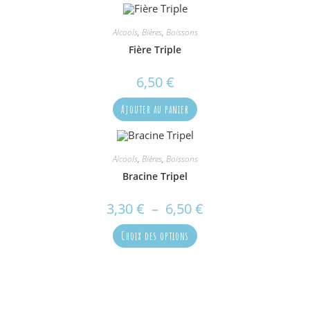
Alcools
,
Bières
,
Boissons
Fière Triple
6,50
€
Ajouter au panier
Alcools
,
Bières
,
Boissons
Bracine Tripel
3,30
€
–
6,50
€
Plage
de
prix :
Ce
3,30 €
Choix des options
produit
à
a
6,50 €
plusieurs
variations.
Les
options
peuvent
être