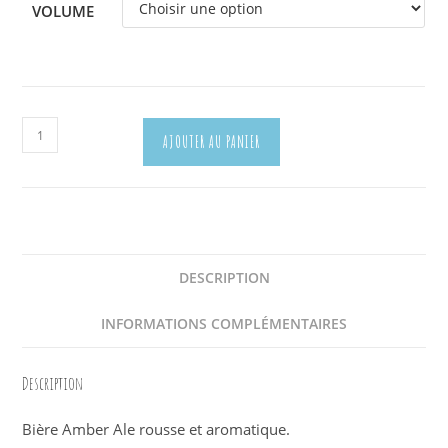
VOLUME
quantité
AJOUTER AU PANIER
de
American
Amber
DESCRIPTION
INFORMATIONS COMPLÉMENTAIRES
Description
Bière Amber Ale rousse et aromatique.