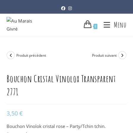
Skip
to
content
Menu
0
Produit précédent
Produit suivant
Bouchon Cristal Vinolox Transparent
2771
3,50
€
Bouchon Vinolok cristal rose – Party/Tchin tchin.