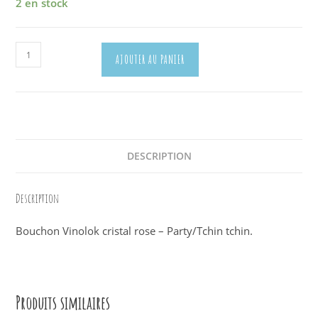
2 en stock
quantité
AJOUTER AU PANIER
de
Bouchon
Cristal
Vinolox
Transparent
2771
DESCRIPTION
Description
Bouchon Vinolok cristal rose – Party/Tchin tchin.
Produits similaires