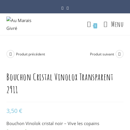
Skip
to
content
Menu
0
Produit précédent
Produit suivant
Bouchon Cristal Vinolox Transparent
2911
3,50
€
Bouchon Vinolok cristal noir – Vive les copains