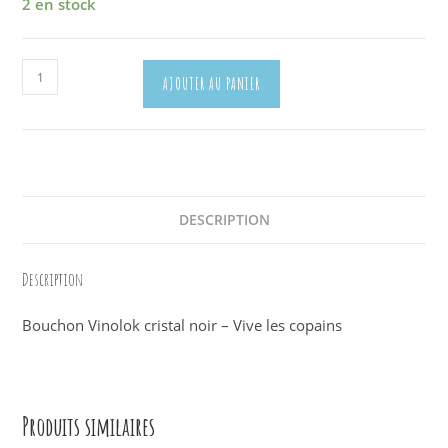
2 en stock
quantité
AJOUTER AU PANIER
de
Bouchon
Cristal
Vinolox
Transparent
2911
DESCRIPTION
Description
Bouchon Vinolok cristal noir – Vive les copains
Produits similaires