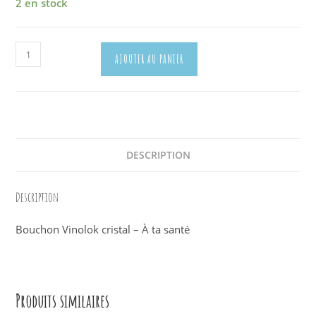
2 en stock
quantité
AJOUTER AU PANIER
de
Bouchon
Cristal
Vinolox
Transparent
2984
DESCRIPTION
Description
Bouchon Vinolok cristal – À ta santé
Produits similaires