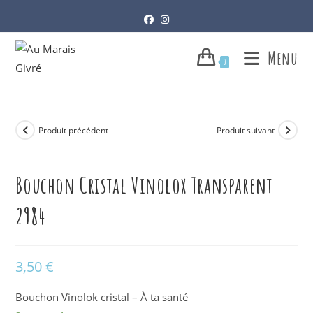
Skip
to
content
Menu
0
Produit précédent
Produit suivant
Bouchon Cristal Vinolox Transparent
2984
3,50
€
Bouchon Vinolok cristal – À ta santé