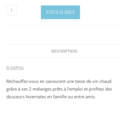
quantité
AJOUTER AU PANIER
de
Coffret
Vin
Chaud
DESCRIPTION
Description
Réchauffez-vous en savourant une tasse de vin chaud
grâce à ces 2 mélanges prêts à l’emploi et profitez des
douceurs hivernales en famille ou entre amis.