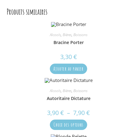
Produits similaires
Alcools
,
Bières
,
Boissons
Bracine Porter
3,30
€
Ajouter au panier
Alcools
,
Bières
,
Boissons
Autoritaire Dictature
3,90
€
–
7,90
€
Plage
de
prix :
Ce
3,90 €
Choix des options
produit
à
a
7,90 €
plusieurs