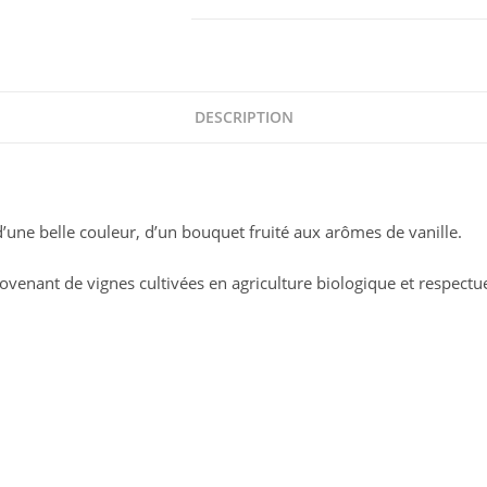
Cognac
VS
Bio
Jules
Gautret
DESCRIPTION
70
cl
d’une belle couleur, d’un bouquet fruité aux arômes de vanille.
provenant de vignes cultivées en agriculture biologique et respect