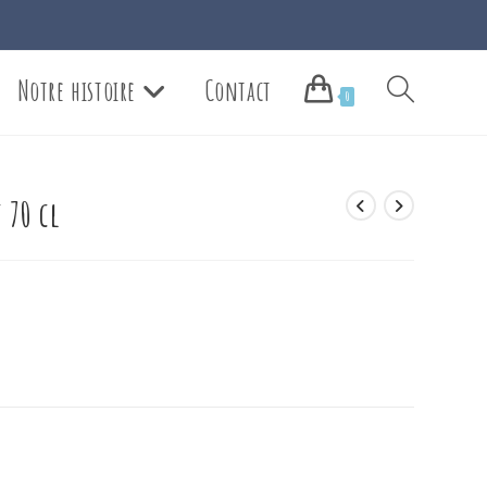
Notre histoire
Contact
Toggle
0
website
 70 cl
search