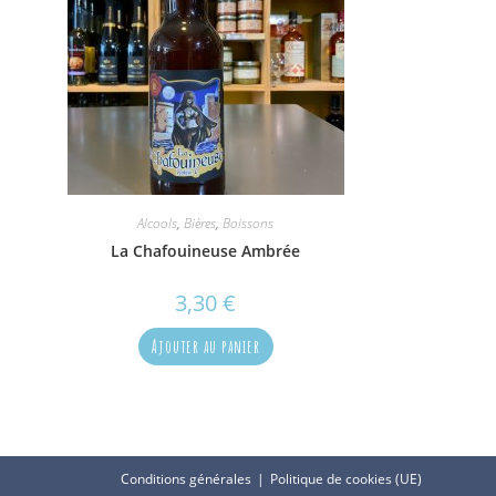
Alcools
,
Bières
,
Boissons
La Chafouineuse Ambrée
3,30
€
Ajouter au panier
Conditions générales
Politique de cookies (UE)