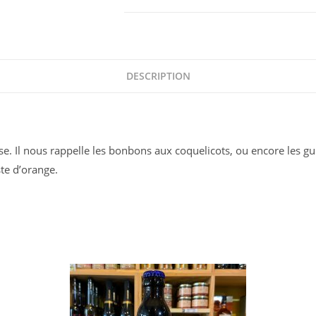
Côtes
de
Gascogne
Pellehaut
Eté
DESCRIPTION
Gason
Rosé
se. Il nous rappelle les bonbons aux coquelicots, ou encore les 
ste d’orange.