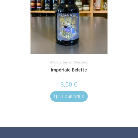
Alcools
,
Bières
,
Boissons
Impériale Belette
3,50
€
Ajouter au panier