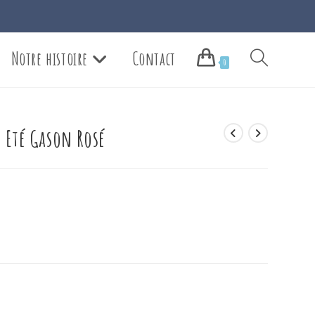
Notre histoire
Contact
Toggle
0
website
 Eté Gason Rosé
search