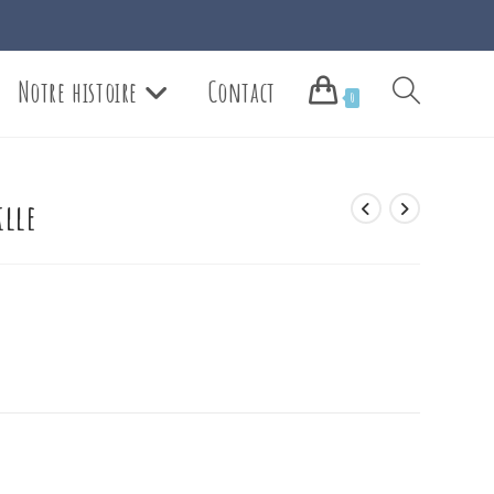
Notre histoire
Contact
Toggle
0
website
ille
search