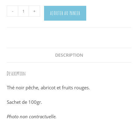
quantité
-
+
AJOUTER AU PANIER
de
Thé
noir
Pêche
Abricot
DESCRIPTION
Description
Thé noir pêche, abricot et fruits rouges.
Sachet de 100gr.
Photo non contractuelle.