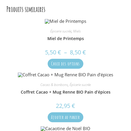
Produits similaires
Épicerie sucrée
,
Miels
Miel de Printemps
5,50
€
–
8,50
€
Plage
de
prix :
Ce
5,50 €
Choix des options
produit
à
a
8,50 €
plusieurs
variations.
Les
options
Cacao & bonbons
,
Épicerie sucrée
peuvent
Coffret Cacao + Mug Renne BIO Pain d’épices
être
choisies
sur
22,95
€
la
page
du
Ajouter au panier
produit