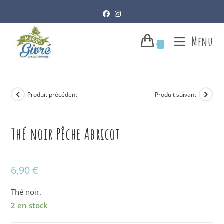
Skip
to
content
Menu
0
Produit précédent
Produit suivant
Thé noir Pêche Abricot
6,90
€
Thé noir.
2 en stock