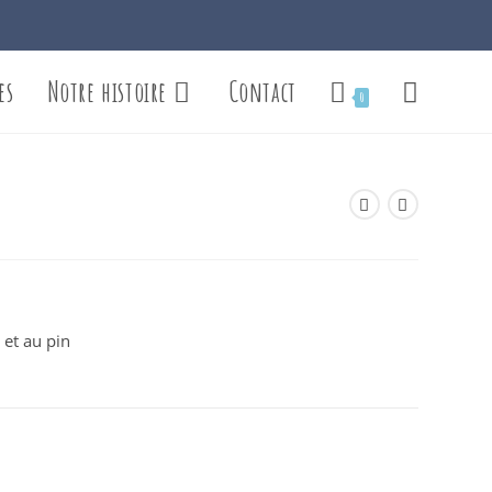
es
Notre histoire
Contact
Toggle
0
website
search
 et au pin