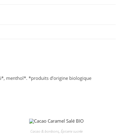
1%*, menthol*. *produits d’origine biologique
Cacao & bonbons
,
Épicerie sucrée