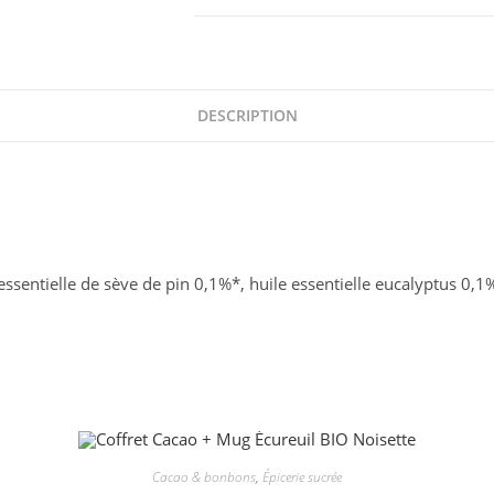
Perles
Eucalyptus
DESCRIPTION
 essentielle de sève de pin 0,1%*, huile essentielle eucalyptus 0,
Cacao & bonbons
,
Épicerie sucrée