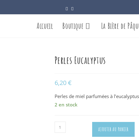
Accueil
Boutique
La Bière de Pâqu
Perles Eucalyptus
6,20
€
Perles de miel parfumées à l’eucalyptus
2 en stock
quantité
AJOUTER AU PANIER
de