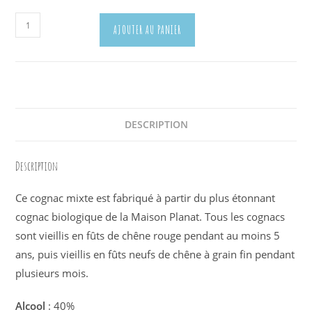
quantité
AJOUTER AU PANIER
de
Planat
BIO
DESCRIPTION
Description
Ce cognac mixte est fabriqué à partir du plus étonnant
cognac biologique de la Maison Planat. Tous les cognacs
sont vieillis en fûts de chêne rouge pendant au moins 5
ans, puis vieillis en fûts neufs de chêne à grain fin pendant
plusieurs mois.
Alcool
: 40%