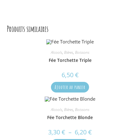
Produits similaires
Alcools
,
Bières
,
Boissons
Fée Torchette Triple
6,50
€
Ajouter au panier
Alcools
,
Bières
,
Boissons
Fée Torchette Blonde
3,30
€
–
6,20
€
Plage
de
prix :