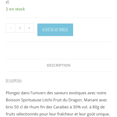
cl.
2 en stock
quantité
-
+
AJOUTER AU PANIER
de
Rhum
Arrangez-
Moi
Litchi
et
DESCRIPTION
Fruits
du
Description
Dragon
Plongez dans l’univers des saveurs exotiques avec notre
Boisson Spiritueuse Litchi-Fruit du Dragon. Mariant avec
brio 50 cl de rhum fin des Caraïbes à 30% vol. à 80g de
fruits sélectionnés pour leur fraîcheur et leur goût unique,