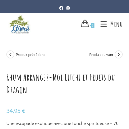
Skip
to
content
Menu
0
Produit précédent
Produit suivant
Rhum Arrangez-Moi Litchi et Fruits du
Dragon
34,95
€
Une escapade exotique avec une touche spiritueuse – 70