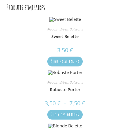
Produits similaires
Alcools
,
Bières
,
Boissons
Sweet Belette
3,50
€
Ajouter au panier
Alcools
,
Bières
,
Boissons
Robuste Porter
3,50
€
–
7,50
€
Plage
de
prix :
Ce
3,50 €
Choix des options
produit
à
a
7,50 €
plusieurs
variations.