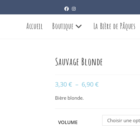
Accueil
Boutique
La Bière de Pâques
Sauvage Blonde
3,30
€
–
6,90
€
Plage
de
prix :
3,30 €
Bière blonde.
à
6,90 €
Choisir une op
VOLUME