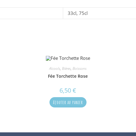
33cl, 75cl
Alcools
,
Bières
,
Boissons
Fée Torchette Rose
6,50
€
Ajouter au panier