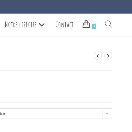
Notre histoire
Contact
Toggle
0
website
search
tion