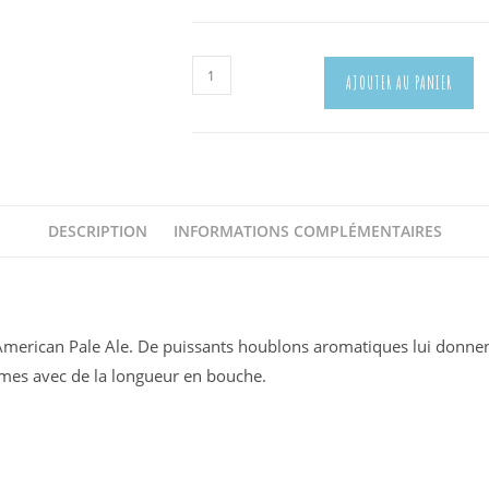
quantité
AJOUTER AU PANIER
de
Sauvage
Blonde
DESCRIPTION
INFORMATIONS COMPLÉMENTAIRES
American Pale Ale. De puissants houblons aromatiques lui donnent 
umes avec de la longueur en bouche.