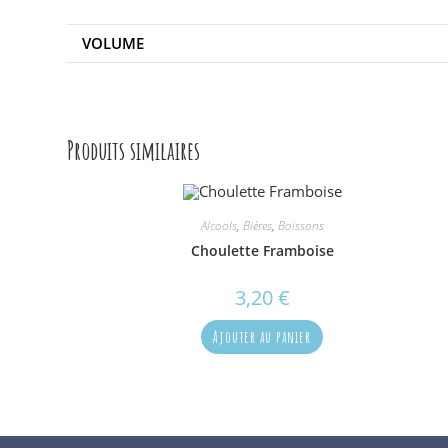
VOLUME
Produits similaires
Alcools
,
Bières
,
Boissons
Choulette Framboise
3,20
€
Ajouter au panier