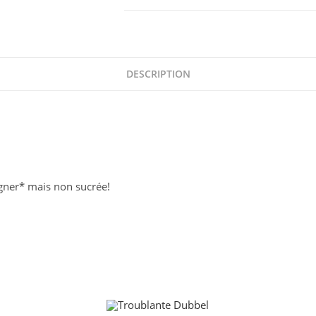
Sweet
Belette
DESCRIPTION
gner* mais non sucrée!