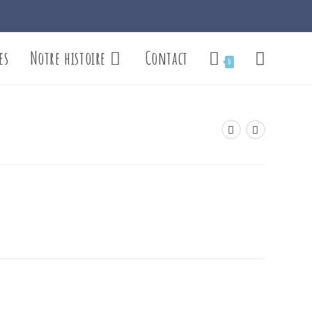
es
Notre histoire
Contact
Toggle
0
website
search