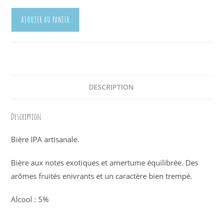
quantité
AJOUTER AU PANIER
de
Tête
de
Mule
IPA
DESCRIPTION
Description
Bière IPA artisanale.
Bière aux notes exotiques et amertume équilibrée. Des
arômes fruités enivrants et un caractère bien trempé.
Alcool : 5%