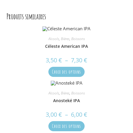
Produits similaires
Alcools
,
Bières
,
Boissons
Céleste American IPA
3,50
€
–
7,30
€
Plage
de
prix :
Ce
3,50 €
Choix des options
produit
à
a
7,30 €
plusieurs
variations.
Les
options
Alcools
,
Bières
,
Boissons
peuvent
Anosteké IPA
être
choisies
sur
3,00
€
–
6,00
€
Plage
la
de
page
prix :
du
Ce
3,00 €
Choix des options
produit
produit
à
a