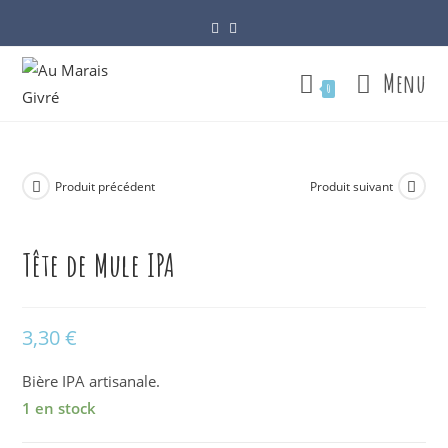
Skip
to
content
Menu
0
Produit précédent
Produit suivant
Tête de Mule IPA
3,30
€
Bière IPA artisanale.
1 en stock