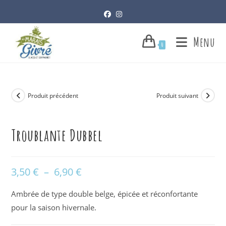
Skip
to
content
Menu
0
Produit précédent
Produit suivant
Troublante Dubbel
3,50
€
–
6,90
€
Plage
de
prix :
3,50 €
Ambrée de type double belge, épicée et réconfortante
à
6,90 €
pour la saison hivernale.