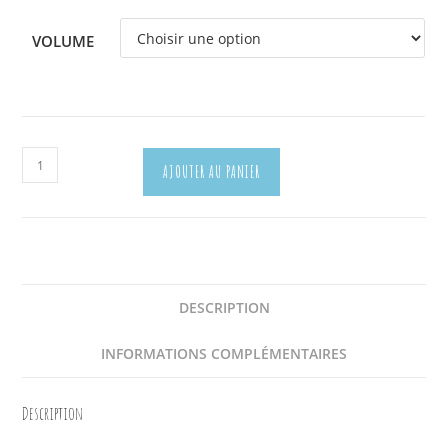
VOLUME
quantité
AJOUTER AU PANIER
de
Troublante
Dubbel
DESCRIPTION
INFORMATIONS COMPLÉMENTAIRES
Description