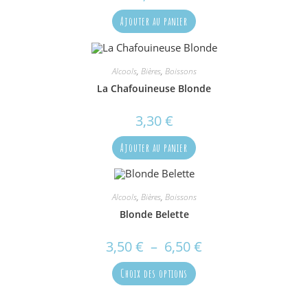
Ajouter au panier
Alcools
,
Bières
,
Boissons
La Chafouineuse Blonde
3,30
€
Ajouter au panier
Alcools
,
Bières
,
Boissons
Blonde Belette
3,50
€
–
6,50
€
Plage
de
prix :
Ce
3,50 €
Choix des options
produit
à
a
6,50 €
plusieurs
variations.