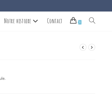
Notre histoire
Contact
Toggle
0
website
search
ule.