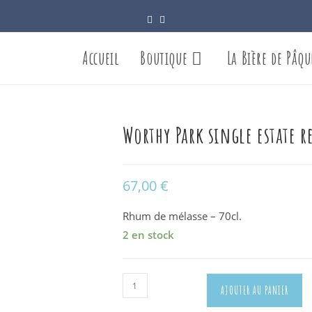
Accueil
Boutique
La Bière de Pâqu
Worthy Park single estate re
67,00
€
Rhum de mélasse – 70cl.
2 en stock
quantité
AJOUTER AU PANIER
de