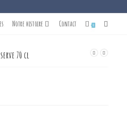
es
Notre histoire
Contact
Toggle
0
website
serve 70 cl
search