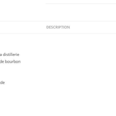
Worthy
Park
single
estate
reserve
DESCRIPTION
70
cl
distillerie
s de bourbon
ade