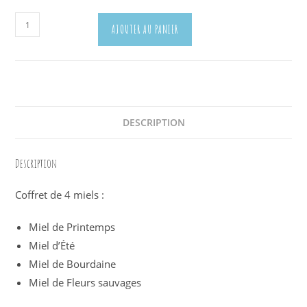
quantité
AJOUTER AU PANIER
de
Coffret
4
Miels
DESCRIPTION
Description
Coffret de 4 miels :
Miel de Printemps
Miel d’Été
Miel de Bourdaine
Miel de Fleurs sauvages