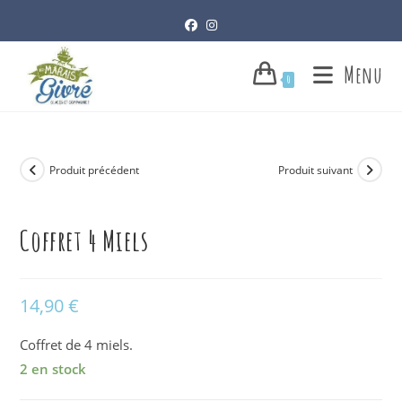
Skip
to
content
Menu
0
Produit précédent
Produit suivant
Coffret 4 Miels
14,90
€
Coffret de 4 miels.
2 en stock