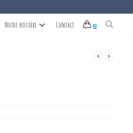
Notre histoire
Contact
Toggle
0
website
search