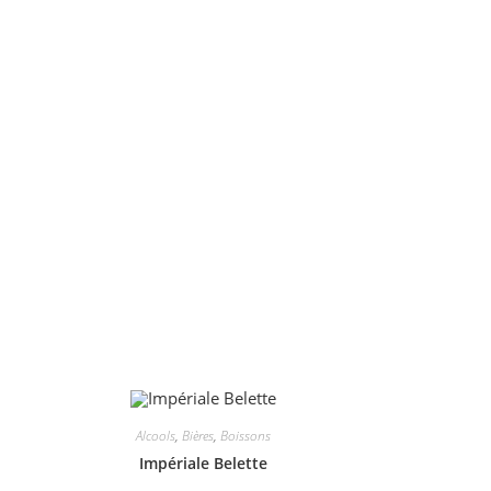
Alcools
,
Bières
,
Boissons
Impériale Belette