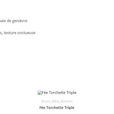
baie de genièvre
es, texture onctueuse
Alcools
,
Bières
,
Boissons
Fée Torchette Triple