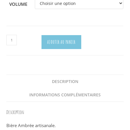
VOLUME
quantité
AJOUTER AU PANIER
de
Tête
de
Mule
Ambrée
DESCRIPTION
INFORMATIONS COMPLÉMENTAIRES
Description
Bière Ambrée artisanale.