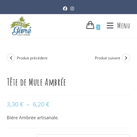
Skip
to
content
Menu
0
Produit précédent
Produit suivant
Tête de Mule Ambrée
3,30
€
–
6,20
€
Plage
de
prix :
3,30 €
Bière Ambrée artisanale.
à
6,20 €