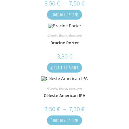
3,50
€
–
7,50
€
Plage
de
prix :
Ce
3,50 €
Choix des options
produit
à
a
7,50 €
plusieurs
variations.
Les
options
Alcools
,
Bières
,
Boissons
peuvent
Bracine Porter
être
choisies
sur
3,30
€
la
page
du
Ajouter au panier
produit
Alcools
,
Bières
,
Boissons
Céleste American IPA
3,50
€
–
7,30
€
Plage
de
prix :
Ce
3,50 €
Choix des options
produit
à
a
7,30 €