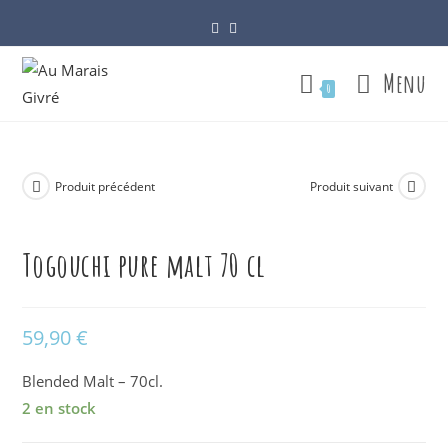
Skip
to
content
Menu
0
Produit précédent
Produit suivant
Togouchi pure malt 70 cl
59,90
€
Blended Malt – 70cl.
2 en stock