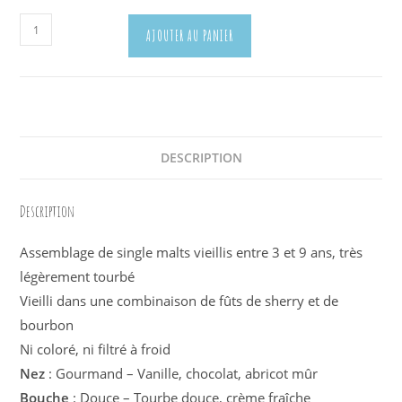
quantité
AJOUTER AU PANIER
de
Togouchi
pure
malt
70
cl
DESCRIPTION
Description
Assemblage de single malts vieillis entre 3 et 9 ans, très
légèrement tourbé
Vieilli dans une combinaison de fûts de sherry et de
bourbon
Ni coloré, ni filtré à froid
Nez
: Gourmand – Vanille, chocolat, abricot mûr
Bouche
: Douce – Tourbe douce, crème fraîche