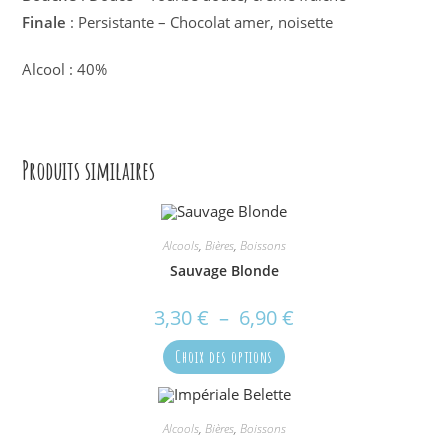
Finale
: Persistante – Chocolat amer, noisette
Alcool : 40%
Produits similaires
Alcools
,
Bières
,
Boissons
Sauvage Blonde
3,30
€
–
6,90
€
Plage
de
prix :
Ce
3,30 €
Choix des options
produit
à
a
6,90 €
plusieurs
variations.
Les
options
Alcools
,
Bières
,
Boissons
peuvent